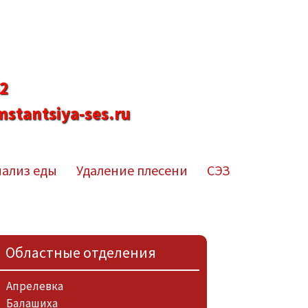
 Москве и МО:
62
stantsiya-ses.ru
нализ еды
Удаление плесени
СЭЗ
Основная
Областные отделения
панель
Апрелевка
Балашиха