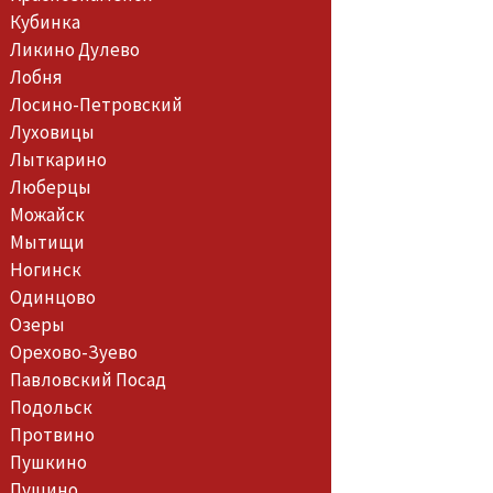
Кубинка
Ликино Дулево
Лобня
Лосино-Петровский
Луховицы
Лыткарино
Люберцы
Можайск
Мытищи
Ногинск
Одинцово
Озеры
Орехово-Зуево
Павловский Посад
Подольск
Протвино
Пушкино
Пущино