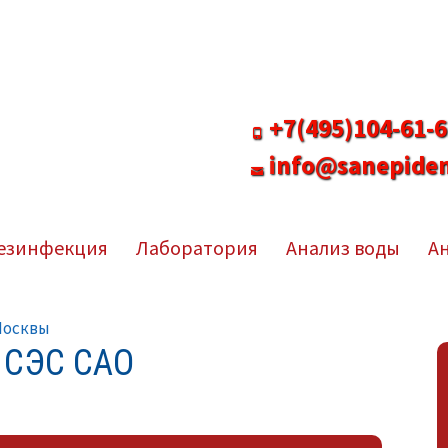
Заказ платных услуг в
+7(495)104-61-
info@sanepidem
 служба
езинфекция
Лаборатория
Анализ воды
А
Москвы
 СЭС САО