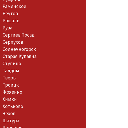
Раменское
Реутов
Рошаль
Руза
Сергиев Посад
Серпухов
Солнечногорск
Старая Купавна
Ступино
Талдом
Тверь
Троицк
Фрязино
Химки
Хотьково
Чехов
Шатура
Щелково