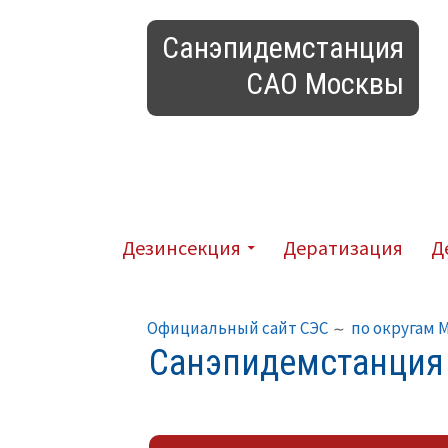
Перейти
Санэпидемстанция
к
содержимому
Санитарно-эпидемиологическая
Основное
Дезинсекция
Дератизация
Д
меню
Путь
на
Официальный сайт СЭС
по округам 
Санэпидемстанция
сайте
(хлебные
крошки)